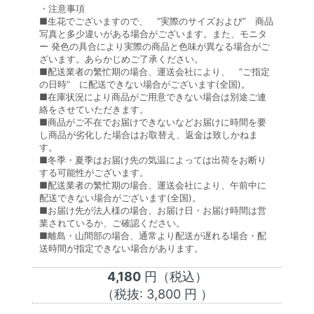
・注意事項
■生花でございますので、 ”実際のサイズおよび” 商品
写真と多少違いがある場合がございます。また、モニタ
ー 発色の具合により実際の商品と色味が異なる場合がご
ざいます。あらかじめご了承ください。
■配送業者の繁忙期の場合、運送会社により、 ”ご指定
の日時” に配送できない場合がございます(全国)。
■在庫状況により商品がご用意できない場合は別途ご連
絡をさせていただきます。
■商品がご不在でお届けできないなどお届けに時間を要
し商品が劣化した場合はお取替え、返金は致しかねま
す。
■冬季・夏季はお届け先の気温によっては出荷をお断り
する可能性がございます。
■配送業者の繁忙期の場合、運送会社により、午前中に
配送できない場合がございます(全国)。
■お届け先が法人様の場合、お届け日・お届け時間は営
業されているか、ご確認ください。
■離島・山間部の場合、通常より配送が遅れる場合・配
送時間が指定できない場合があります。
4,180
円（税込）
（税抜:
3,800
円 ）