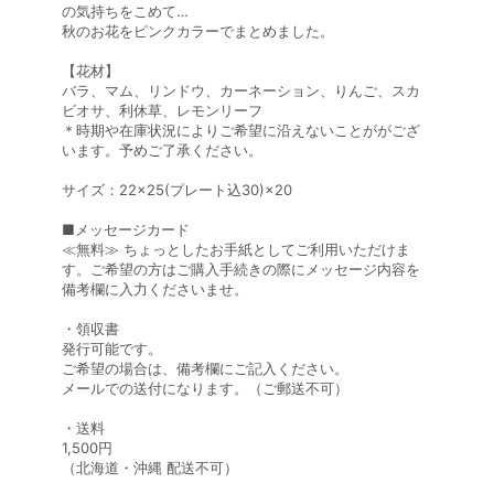
の気持ちをこめて…
秋のお花をピンクカラーでまとめました。
【花材】
バラ、マム、リンドウ、カーネーション、りんご、スカ
ビオサ、利休草、レモンリーフ
＊時期や在庫状況によりご希望に沿えないことががござ
います。予めご了承ください。
サイズ：22×25(プレート込30)×20
■メッセージカード
≪無料≫ ちょっとしたお手紙としてご利用いただけま
す。ご希望の方はご購入手続きの際にメッセージ内容を
備考欄に入力くださいませ。
・領収書
発行可能です。
ご希望の場合は、備考欄にご記入ください。
メールでの送付になります。（ご郵送不可）
・送料
1,500円
（北海道・沖縄 配送不可）