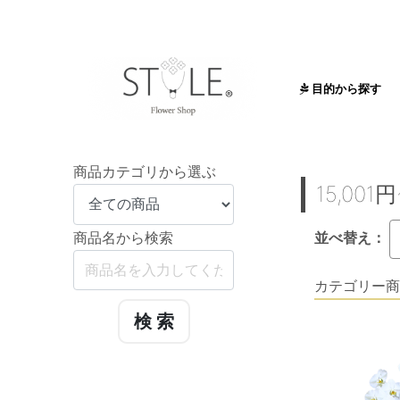
目的から探す
送る目的から
お祝い
お供え
商品カテゴリから選ぶ
15,001
商品名から検索
並べ替え：
カテゴリー商