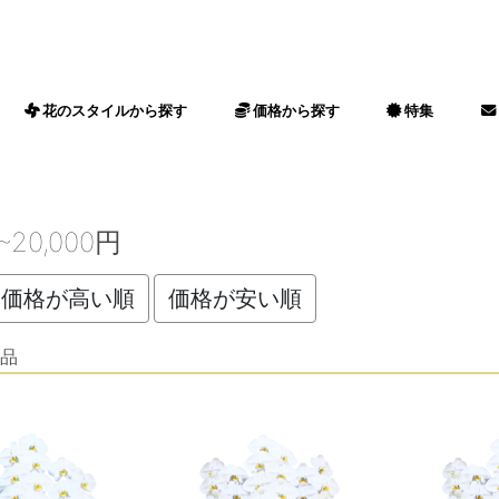
花のスタイルから探す
価格から探す
特集
探す
アレンジメント
花束
ゴールドフラワー
ビッグフラワー
ドライフラワー
観葉植物
プリザーブドフラワー
胡蝶蘭
会員様限定胡蝶蘭
母の日
敬老の日
ホワイトデー
バレンタイン
誕生日
愛妻の日
結婚記念日
成人式
入学式・卒業式
結婚記念日
出産祝い
開店祝い
新築・引っ越し祝い
昇進・昇格祝い
長寿祝い
劇場・発表会祝い
お礼・内祝い
~3,000円
3,001円~5,000円
5,001円~7,000円
7,001円~10,000円
10,001円~15,000円
15,001円~20,000円
20,001円~30,000円
30,001円~40,000円
40,001円~50,000円
50,000円~
バレンタイン
入学式・卒業
ミモザ
法人向け
円~20,000円
価格が高い順
価格が安い順
品