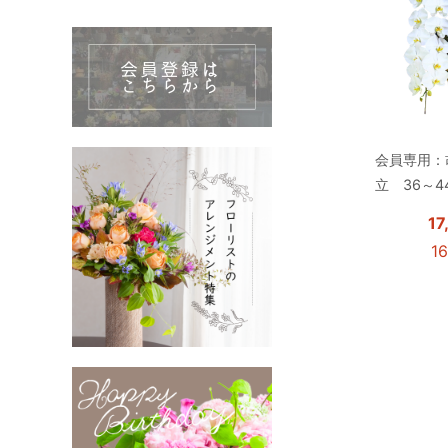
会員専用：
立 36～4
1
1