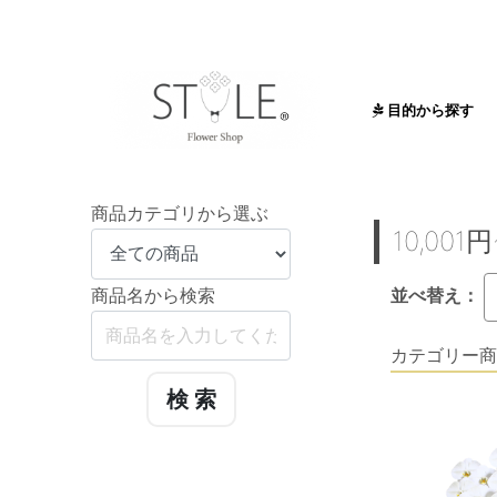
目的から探す
送る目的から
お祝い
お供え
商品カテゴリから選ぶ
10,001円
商品名から検索
並べ替え：
カテゴリー商