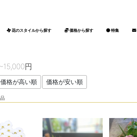
花のスタイルから探す
価格から探す
特集
探す
アレンジメント
花束
ゴールドフラワー
ビッグフラワー
ドライフラワー
観葉植物
プリザーブドフラワー
胡蝶蘭
会員様限定胡蝶蘭
母の日
敬老の日
ホワイトデー
バレンタイン
誕生日
愛妻の日
結婚記念日
成人式
入学式・卒業式
結婚記念日
出産祝い
開店祝い
新築・引っ越し祝い
昇進・昇格祝い
長寿祝い
劇場・発表会祝い
お礼・内祝い
~3,000円
3,001円~5,000円
5,001円~7,000円
7,001円~10,000円
10,001円~15,000円
15,001円~20,000円
20,001円~30,000円
30,001円~40,000円
40,001円~50,000円
50,000円~
バレンタイン
入学式・卒業
ミモザ
法人向け
~15,000円
価格が高い順
価格が安い順
品