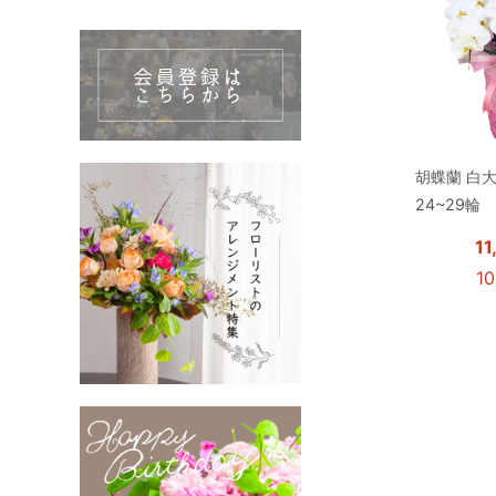
胡蝶蘭 白
24~29輪
1
1