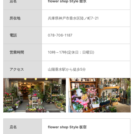
店名
flower shop Style 垂水
所在地
兵庫県神戸市垂水区陸ノ町7-21
電話
078-706-1187
営業時間
10時～17時(定休日：日曜日)
アクセス
山陽垂水駅から徒歩5分
店名
flower shop Style 板宿