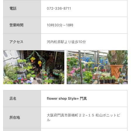
電話
072-336-8711
営業時間
10時30分～18時
アクセス
河内松原駅より徒歩10分
店名
flower shop Style+ 門真
大阪府門真市新橋町２２−１５ 松山ボニットビ
所在地
ル